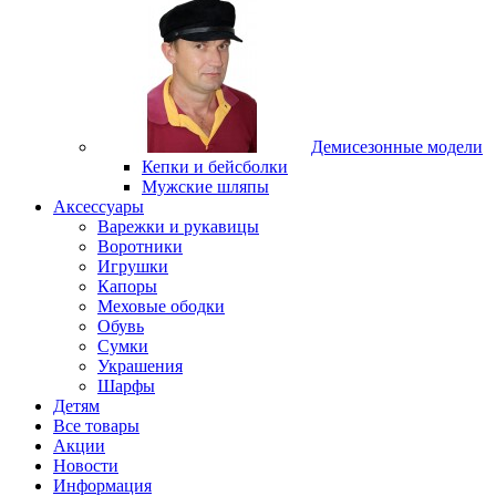
Демисезонные модели
Кепки и бейсболки
Мужские шляпы
Аксессуары
Варежки и рукавицы
Воротники
Игрушки
Капоры
Меховые ободки
Обувь
Сумки
Украшения
Шарфы
Детям
Все товары
Акции
Новости
Информация