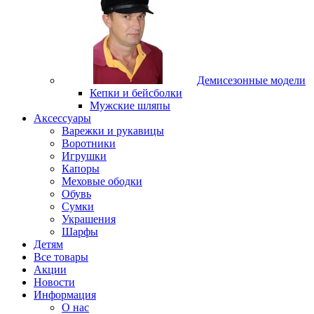
Демисезонные модели
Кепки и бейсболки
Мужские шляпы
Аксессуары
Варежки и рукавицы
Воротники
Игрушки
Капоры
Меховые ободки
Обувь
Сумки
Украшения
Шарфы
Детям
Все товары
Акции
Новости
Информация
О нас