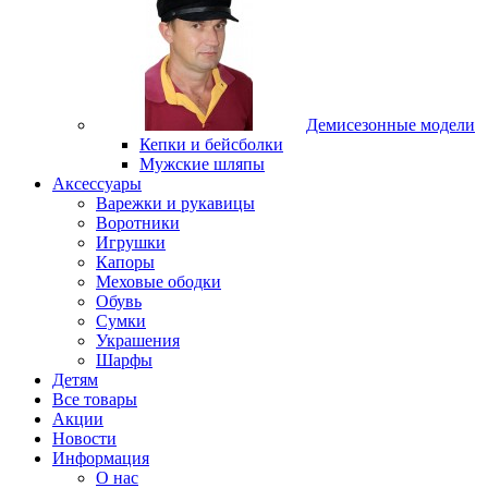
Демисезонные модели
Кепки и бейсболки
Мужские шляпы
Аксессуары
Варежки и рукавицы
Воротники
Игрушки
Капоры
Меховые ободки
Обувь
Сумки
Украшения
Шарфы
Детям
Все товары
Акции
Новости
Информация
О нас