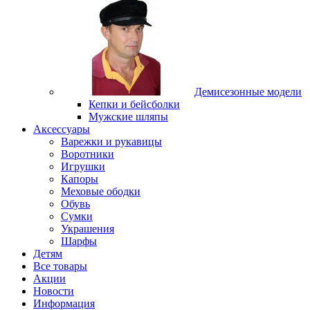
Демисезонные модели
Кепки и бейсболки
Мужские шляпы
Аксессуары
Варежки и рукавицы
Воротники
Игрушки
Капоры
Меховые ободки
Обувь
Сумки
Украшения
Шарфы
Детям
Все товары
Акции
Новости
Информация