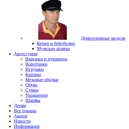
Демисезонные модели
Кепки и бейсболки
Мужские шляпы
Аксессуары
Варежки и рукавицы
Воротники
Игрушки
Капоры
Меховые ободки
Обувь
Сумки
Украшения
Шарфы
Детям
Все товары
Акции
Новости
Информация