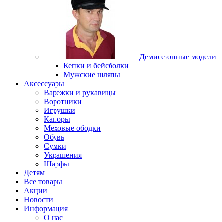
Демисезонные модели
Кепки и бейсболки
Мужские шляпы
Аксессуары
Варежки и рукавицы
Воротники
Игрушки
Капоры
Меховые ободки
Обувь
Сумки
Украшения
Шарфы
Детям
Все товары
Акции
Новости
Информация
О нас