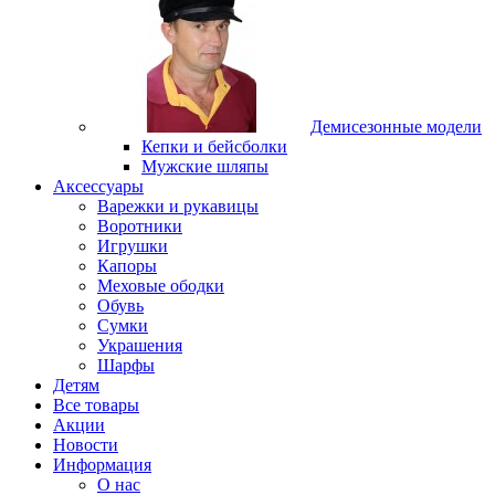
Демисезонные модели
Кепки и бейсболки
Мужские шляпы
Аксессуары
Варежки и рукавицы
Воротники
Игрушки
Капоры
Меховые ободки
Обувь
Сумки
Украшения
Шарфы
Детям
Все товары
Акции
Новости
Информация
О нас