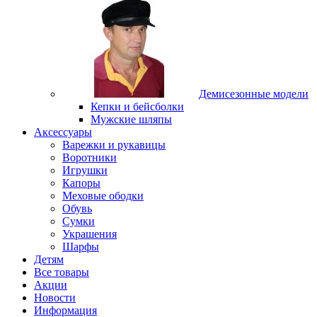
Демисезонные модели
Кепки и бейсболки
Мужские шляпы
Аксессуары
Варежки и рукавицы
Воротники
Игрушки
Капоры
Меховые ободки
Обувь
Сумки
Украшения
Шарфы
Детям
Все товары
Акции
Новости
Информация