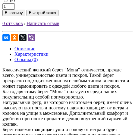
60
В корзину
Быстрый заказ
0 отзывов
/
Написать отзыв
Описание
Характеристики
Отзывы (0)
Классический женский берет "Мона" отличается, прежде
всего, универсальностью цвета и покроя. Такой берет
прекрасно подходит женщинам с любым типом внешности и
может гармонировать с одеждой любого цвета и покроя.
Благодаря этому берет "Мона" пользуется среди наших
покупательниц особой популярностью.
Натуральный фетр, из которого изготовлен берет, имеет очень
высокую плотность и поэтому надежно защищает от ветра и
холодов на улице в межсезонье. Дополнительный комфорт и
удобство при носке придает изделию внутренний саржевый
колпак.
Берет надёжно защищает уши и голову от ветра и будет
незаменим как для выхода на работу, так и на прогулке в