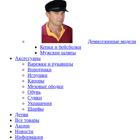
Демисезонные модели
Кепки и бейсболки
Мужские шляпы
Аксессуары
Варежки и рукавицы
Воротники
Игрушки
Капоры
Меховые ободки
Обувь
Сумки
Украшения
Шарфы
Детям
Все товары
Акции
Новости
Информация