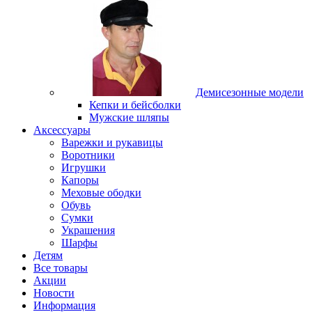
Демисезонные модели
Кепки и бейсболки
Мужские шляпы
Аксессуары
Варежки и рукавицы
Воротники
Игрушки
Капоры
Меховые ободки
Обувь
Сумки
Украшения
Шарфы
Детям
Все товары
Акции
Новости
Информация