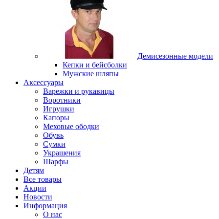
Демисезонные модели
Кепки и бейсболки
Мужские шляпы
Аксессуары
Варежки и рукавицы
Воротники
Игрушки
Капоры
Меховые ободки
Обувь
Сумки
Украшения
Шарфы
Детям
Все товары
Акции
Новости
Информация
О нас