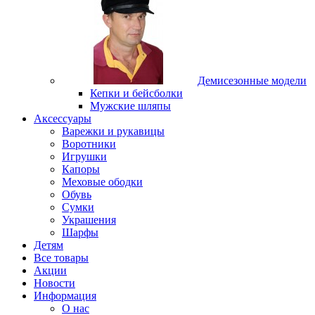
Демисезонные модели
Кепки и бейсболки
Мужские шляпы
Аксессуары
Варежки и рукавицы
Воротники
Игрушки
Капоры
Меховые ободки
Обувь
Сумки
Украшения
Шарфы
Детям
Все товары
Акции
Новости
Информация
О нас