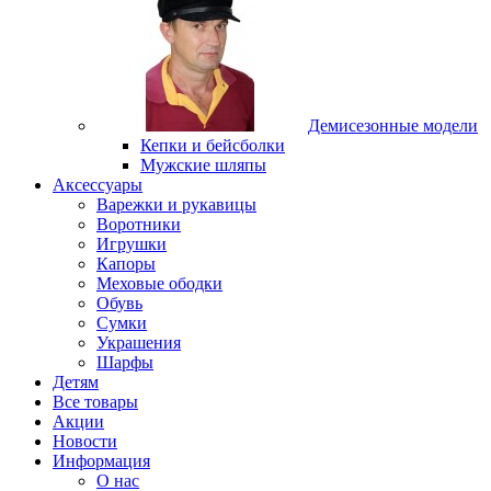
Демисезонные модели
Кепки и бейсболки
Мужские шляпы
Аксессуары
Варежки и рукавицы
Воротники
Игрушки
Капоры
Меховые ободки
Обувь
Сумки
Украшения
Шарфы
Детям
Все товары
Акции
Новости
Информация
О нас