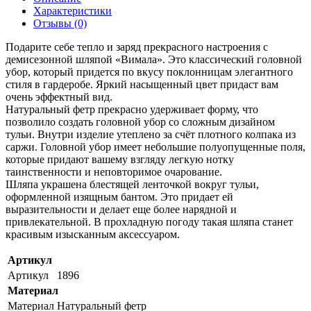
Характеристики
Отзывы (0)
Подарите себе тепло и заряд прекрасного настроения с
демисезонной шляпой «Вимала». Это классический головной
убор, который придется по вкусу поклонницам элегантного
стиля в гардеробе. Яркий насыщенный цвет придаст вам
очень эффектный вид.
Натуральный фетр прекрасно удерживает форму, что
позволило создать головной убор со сложным дизайном
тульи. Внутри изделие утеплено за счёт плотного колпака из
саржи. Головной убор имеет небольшие полуопущенные поля,
которые придают вашему взгляду легкую нотку
таинственности и неповторимое очарование.
Шляпа украшена блестящей ленточкой вокруг тульи,
оформленной изящным бантом. Это придает ей
выразительности и делает еще более нарядной и
привлекательной. В прохладную погоду такая шляпа станет
красивым изысканным аксессуаром.
Артикул
Артикул
1896
Материал
Материал
Натуральный фетр