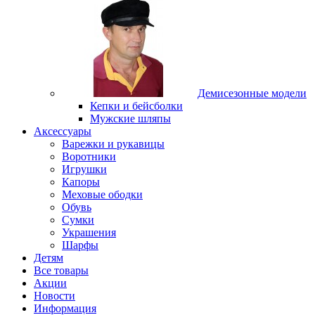
Демисезонные модели
Кепки и бейсболки
Мужские шляпы
Аксессуары
Варежки и рукавицы
Воротники
Игрушки
Капоры
Меховые ободки
Обувь
Сумки
Украшения
Шарфы
Детям
Все товары
Акции
Новости
Информация