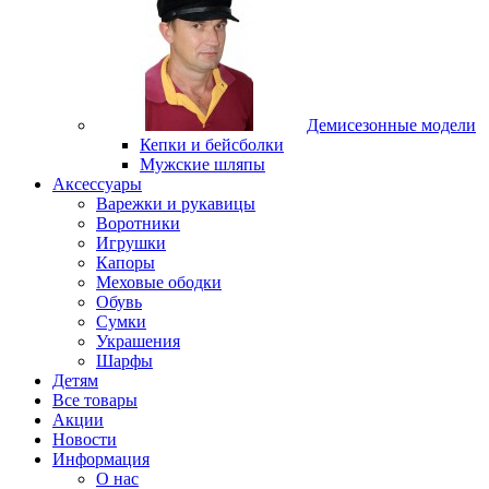
Демисезонные модели
Кепки и бейсболки
Мужские шляпы
Аксессуары
Варежки и рукавицы
Воротники
Игрушки
Капоры
Меховые ободки
Обувь
Сумки
Украшения
Шарфы
Детям
Все товары
Акции
Новости
Информация
О нас