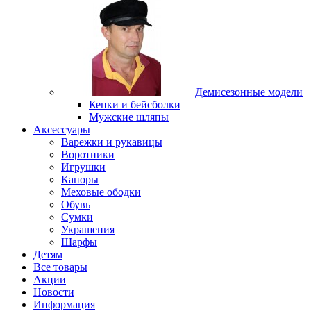
Демисезонные модели
Кепки и бейсболки
Мужские шляпы
Аксессуары
Варежки и рукавицы
Воротники
Игрушки
Капоры
Меховые ободки
Обувь
Сумки
Украшения
Шарфы
Детям
Все товары
Акции
Новости
Информация