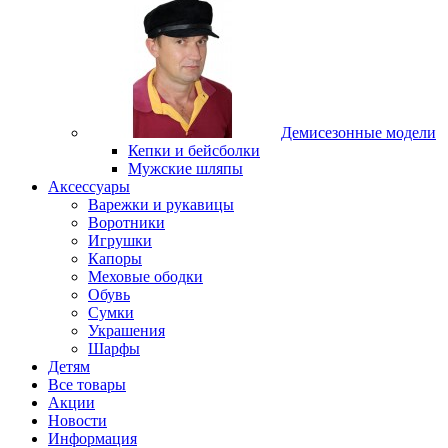
Демисезонные модели
Кепки и бейсболки
Мужские шляпы
Аксессуары
Варежки и рукавицы
Воротники
Игрушки
Капоры
Меховые ободки
Обувь
Сумки
Украшения
Шарфы
Детям
Все товары
Акции
Новости
Информация