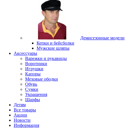
Демисезонные модели
Кепки и бейсболки
Мужские шляпы
Аксессуары
Варежки и рукавицы
Воротники
Игрушки
Капоры
Меховые ободки
Обувь
Сумки
Украшения
Шарфы
Детям
Все товары
Акции
Новости
Информация