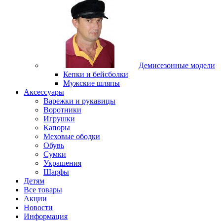
Демисезонные модели
Кепки и бейсболки
Мужские шляпы
Аксессуары
Варежки и рукавицы
Воротники
Игрушки
Капоры
Меховые ободки
Обувь
Сумки
Украшения
Шарфы
Детям
Все товары
Акции
Новости
Информация