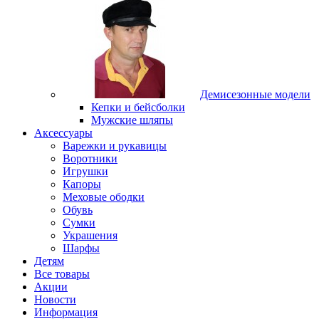
Демисезонные модели
Кепки и бейсболки
Мужские шляпы
Аксессуары
Варежки и рукавицы
Воротники
Игрушки
Капоры
Меховые ободки
Обувь
Сумки
Украшения
Шарфы
Детям
Все товары
Акции
Новости
Информация