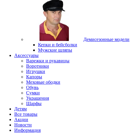
Демисезонные модели
Кепки и бейсболки
Мужские шляпы
Аксессуары
Варежки и рукавицы
Воротники
Игрушки
Капоры
Меховые ободки
Обувь
Сумки
Украшения
Шарфы
Детям
Все товары
Акции
Новости
Информация