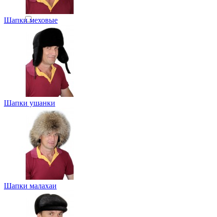
Черный
0
0
Шапки меховые
Шоколадный
0
Шапки ушанки
Шапки малахаи