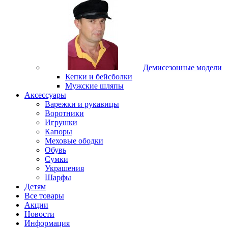
Демисезонные модели
Кепки и бейсболки
Мужские шляпы
Аксессуары
Варежки и рукавицы
Воротники
Игрушки
Капоры
Меховые ободки
Обувь
Сумки
Украшения
Шарфы
Детям
Все товары
Акции
Новости
Информация