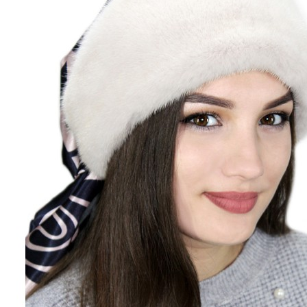
Сноутоп
0
Черный
0
Шиншилла
0
Шоколад
0
Шоколадный
0